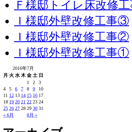
Ｆ様邸トイレ床改修工
Ｉ様邸外壁改修工事③
Ｉ様邸外壁改修工事②
Ｉ様邸外壁改修工事①
2016年7月
月
火
水
木
金
土
日
1
2
3
4
5
6
7
8
9
10
11
12
13
14
15
16
17
18
19
20
21
22
23
24
25
26
27
28
29
30
31
« 6月
8月 »