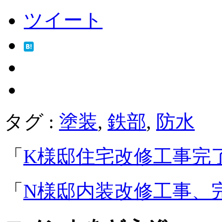
ツイート
タグ :
塗装
,
鉄部
,
防水
「
K様邸住宅改修工事完
「
N様邸内装改修工事、