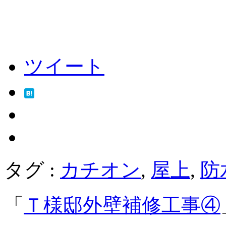
ツイート
タグ :
カチオン
,
屋上
,
防
「
Ｔ様邸外壁補修工事④