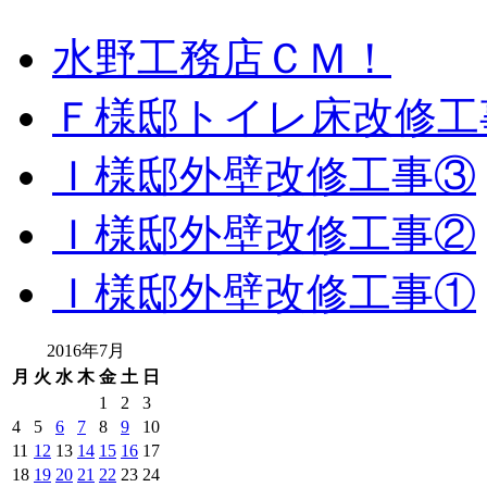
水野工務店ＣＭ！
Ｆ様邸トイレ床改修工
Ｉ様邸外壁改修工事③
Ｉ様邸外壁改修工事②
Ｉ様邸外壁改修工事①
2016年7月
月
火
水
木
金
土
日
1
2
3
4
5
6
7
8
9
10
11
12
13
14
15
16
17
18
19
20
21
22
23
24